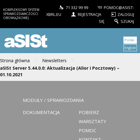
71 332 99 99
POMOC@ASIST-
KOMPLEKSOWY SYSTEM
SPRAWOZDAWCZOŚCI
XBRL.EU
REJESTRACJA
ZALOGUJ
OBOWIĄZKOWEJ
SIĘ
SZUKAJ
aSISt
Polski
English
>
>
Strona główna
Newsletters
aSISt Server 5.44.0.0: Aktualizacja (Alior i Pocztowy) –
01.10.2021
MODUŁY / SPRAWOZDANIA
DOKUMENTACJA
POBIERZ
WARSZTATY
POMOC
KONTAKT