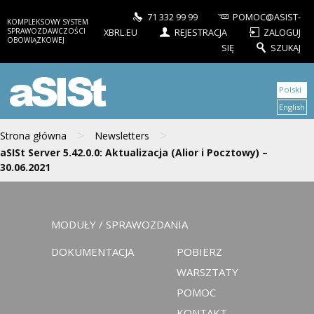
71 332 99 99
POMOC@ASIST-
KOMPLEKSOWY SYSTEM
SPRAWOZDAWCZOŚCI
XBRL.EU
REJESTRACJA
ZALOGUJ
OBOWIĄZKOWEJ
SIĘ
SZUKAJ
aSISt
Polski
English
>
>
Strona główna
Newsletters
aSISt Server 5.42.0.0: Aktualizacja (Alior i Pocztowy) –
30.06.2021
MODUŁY / SPRAWOZDANIA
DOKUMENTACJA
POBIERZ
WARSZTATY
POMOC
KONTAKT