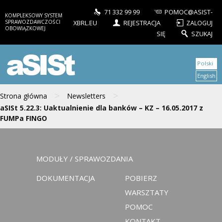
71 332 99 99
POMOC@ASIST-
KOMPLEKSOWY SYSTEM
SPRAWOZDAWCZOŚCI
XBRL.EU
REJESTRACJA
ZALOGUJ
OBOWIĄZKOWEJ
SIĘ
SZUKAJ
aSISt
Polski
English
>
>
Strona główna
Newsletters
aSISt 5.22.3: Uaktualnienie dla banków – KZ – 16.05.2017 z
FUMPa FINGO
MODUŁY / SPRAWOZDANIA
DOKUMENTACJA
POBIERZ
WARSZTATY
POMOC
KONTAKT