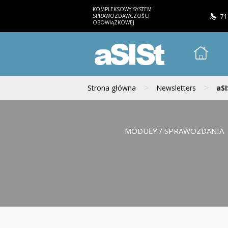
KOMPLEKSOWY SYSTEM
SPRAWOZDAWCZOŚCI
71
OBOWIĄZKOWEJ
aSISt
>
>
Strona główna
Newsletters
aSI
MODUŁY / SPRAWOZDANIA