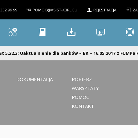
 332 99 99
POMOC@ASIST-XBRL.EU
REJESTRACJA
ZA
St 5.22.3: Uaktualnienie dla banków – BK – 16.05.2017 z FUMPa
DOKUMENTACJA
POBIERZ
WARSZTATY
POMOC
KONTAKT