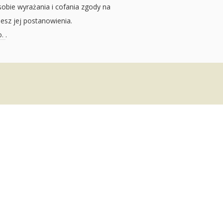
sobie wyrażania i cofania zgody na
jesz jej postanowienia.
o.
.