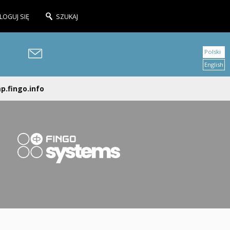
LOGUJ SIĘ
SZUKAJ
Polski
English
p.fingo.info