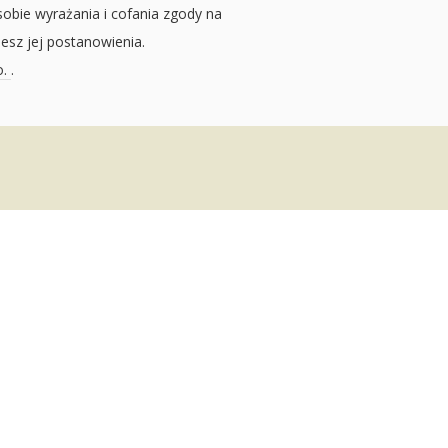
sobie wyrażania i cofania zgody na
jesz jej postanowienia.
o.
.