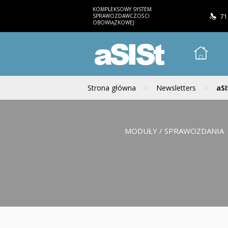
KOMPLEKSOWY SYSTEM
SPRAWOZDAWCZOŚCI
71
OBOWIĄZKOWEJ
aSISt
>
>
Strona główna
Newsletters
aSI
MODUŁY / SPRAWOZDANIA