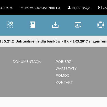
 332 99 99
POMOC@ASIST-XBRL.EU
REJESTRACJA
ZA
St 5.21.2: Uaktualnienie dla banków – BK – 8.03.2017 z: gpmfum
DOKUMENTACJA
POBIERZ
WARSZTATY
POMOC
KONTAKT