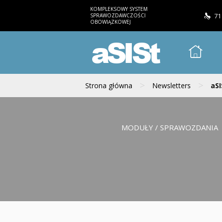
KOMPLEKSOWY SYSTEM
SPRAWOZDAWCZOŚCI
71
OBOWIĄZKOWEJ
aSISt
>
>
Strona główna
Newsletters
aSI
MODUŁY / SPRAWOZDANIA