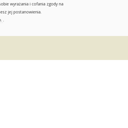
sobie wyrażania i cofania zgody na
jesz jej postanowienia.
o.
.