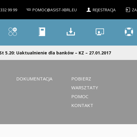
 332 99 99
POMOC@ASIST-XBRL.EU
REJESTRACJA
ZA
St 5.20: Uaktualnienie dla banków – KZ – 27.01.2017
DOKUMENTACJA
POBIERZ
WARSZTATY
POMOC
KONTAKT