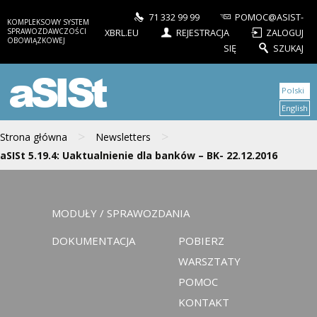
71 332 99 99
POMOC@ASIST-
KOMPLEKSOWY SYSTEM
SPRAWOZDAWCZOŚCI
XBRL.EU
REJESTRACJA
ZALOGUJ
OBOWIĄZKOWEJ
SIĘ
SZUKAJ
aSISt
Polski
English
>
>
Strona główna
Newsletters
aSISt 5.19.4: Uaktualnienie dla banków – BK- 22.12.2016
MODUŁY / SPRAWOZDANIA
DOKUMENTACJA
POBIERZ
WARSZTATY
POMOC
KONTAKT