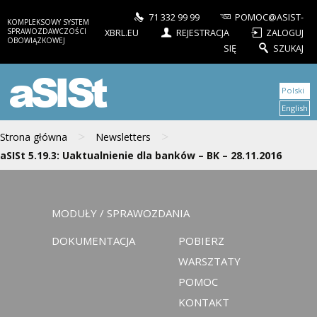
71 332 99 99
POMOC@ASIST-
KOMPLEKSOWY SYSTEM
SPRAWOZDAWCZOŚCI
XBRL.EU
REJESTRACJA
ZALOGUJ
OBOWIĄZKOWEJ
SIĘ
SZUKAJ
aSISt
Polski
English
>
>
Strona główna
Newsletters
aSISt 5.19.3: Uaktualnienie dla banków – BK – 28.11.2016
MODUŁY / SPRAWOZDANIA
DOKUMENTACJA
POBIERZ
WARSZTATY
POMOC
KONTAKT