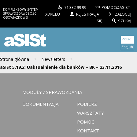
71 332 99 99
POMOC@ASIST-
KOMPLEKSOWY SYSTEM
SPRAWOZDAWCZOŚCI
XBRL.EU
REJESTRACJA
ZALOGUJ
OBOWIĄZKOWEJ
SIĘ
SZUKAJ
aSISt
Polski
English
>
>
Strona główna
Newsletters
aSISt 5.19.2: Uaktualnienie dla banków – BK – 23.11.2016
MODUŁY / SPRAWOZDANIA
DOKUMENTACJA
POBIERZ
WARSZTATY
POMOC
KONTAKT