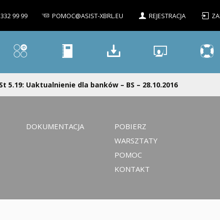
 332 99 99
POMOC@ASIST-XBRL.EU
REJESTRACJA
ZA
St 5.19: Uaktualnienie dla banków – BS – 28.10.2016
DOKUMENTACJA
POBIERZ
WARSZTATY
POMOC
KONTAKT