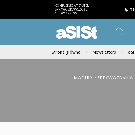
KOMPLEKSOWY SYSTEM
SPRAWOZDAWCZOŚCI
71
OBOWIĄZKOWEJ
aSISt
>
>
Strona główna
Newsletters
aSI
MODUŁY / SPRAWOZDANIA