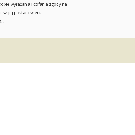
sobie wyrażania i cofania zgody na
jesz jej postanowienia.
o.
.