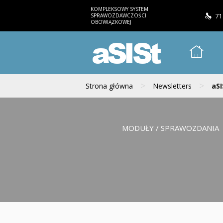
KOMPLEKSOWY SYSTEM
SPRAWOZDAWCZOŚCI
71
OBOWIĄZKOWEJ
aSISt
>
>
Strona główna
Newsletters
aSI
MODUŁY / SPRAWOZDANIA