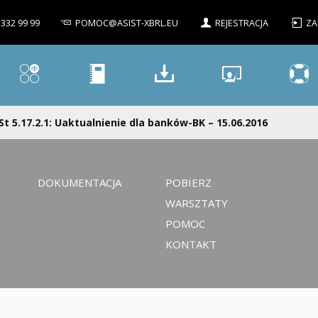
 332 99 99
POMOC@ASIST-XBRL.EU
REJESTRACJA
ZA
St 5.17.2.1: Uaktualnienie dla banków-BK – 15.06.2016
DOKUMENTACJA
POBIERZ
WARSZTATY
POMOC
KONTAKT