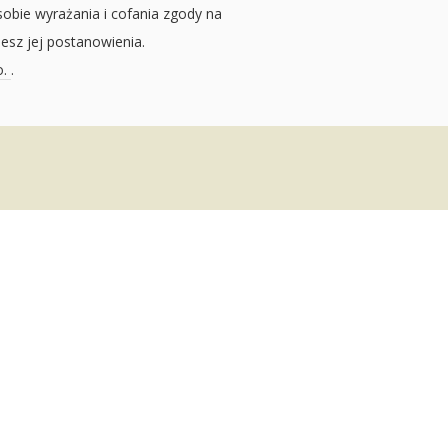
sobie wyrażania i cofania zgody na
jesz jej postanowienia.
o.
.