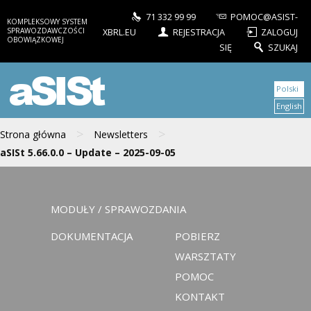
71 332 99 99
POMOC@ASIST-
KOMPLEKSOWY SYSTEM
SPRAWOZDAWCZOŚCI
XBRL.EU
REJESTRACJA
ZALOGUJ
OBOWIĄZKOWEJ
SIĘ
SZUKAJ
aSISt
Polski
English
>
>
Strona główna
Newsletters
aSISt 5.66.0.0 – Update – 2025-09-05
MODUŁY / SPRAWOZDANIA
DOKUMENTACJA
POBIERZ
WARSZTATY
POMOC
KONTAKT