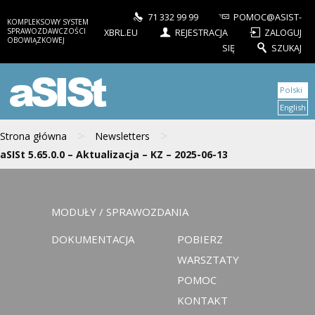
71 332 99 99
POMOC@ASIST-
KOMPLEKSOWY SYSTEM
SPRAWOZDAWCZOŚCI
XBRL.EU
REJESTRACJA
ZALOGUJ
OBOWIĄZKOWEJ
SIĘ
SZUKAJ
aSISt
Polski
English
>
>
Strona główna
Newsletters
aSISt 5.65.0.0 – Aktualizacja – KZ – 2025-06-13
MODUŁY / SPRAWOZDANIA
DOKUMENTACJA
POBIERZ
WARSZTATY
POMOC
KONTAKT