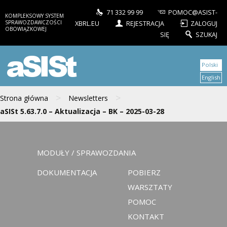
71 332 99 99
POMOC@ASIST-
KOMPLEKSOWY SYSTEM
SPRAWOZDAWCZOŚCI
XBRL.EU
REJESTRACJA
ZALOGUJ
OBOWIĄZKOWEJ
SIĘ
SZUKAJ
aSISt
Polski
English
>
>
Strona główna
Newsletters
aSISt 5.63.7.0 – Aktualizacja – BK – 2025-03-28
MODUŁY / SPRAWOZDANIA
DOKUMENTACJA
POBIERZ
WARSZTATY
POMOC
KONTAKT