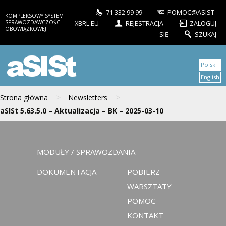
71 332 99 99
POMOC@ASIST-
KOMPLEKSOWY SYSTEM
SPRAWOZDAWCZOŚCI
XBRL.EU
REJESTRACJA
ZALOGUJ
OBOWIĄZKOWEJ
SIĘ
SZUKAJ
aSISt
Polski
English
>
>
Strona główna
Newsletters
aSISt 5.63.5.0 – Aktualizacja – BK – 2025-03-10
MODUŁY / SPRAWOZDANIA
DOKUMENTACJA
POBIERZ
WARSZTATY
POMOC
KONTAKT