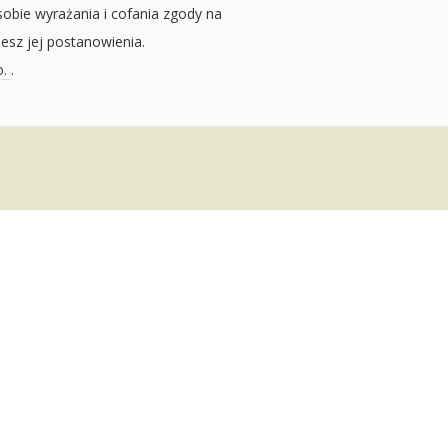
sobie wyrażania i cofania zgody na
jesz jej postanowienia.
o.
.