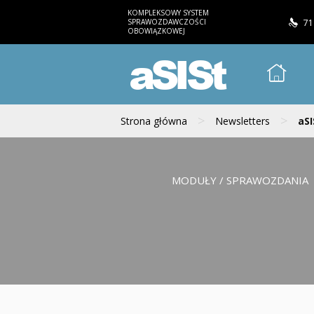
KOMPLEKSOWY SYSTEM
SPRAWOZDAWCZOŚCI
71
OBOWIĄZKOWEJ
aSISt
>
>
Strona główna
Newsletters
aSI
MODUŁY / SPRAWOZDANIA