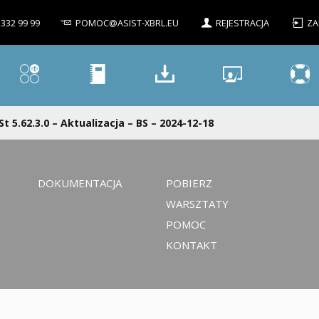
 332 99 99
POMOC@ASIST-XBRL.EU
REJESTRACJA
ZA
St 5.62.3.0 – Aktualizacja – BS – 2024-12-18
DOKUMENTACJA
POBIERZ
WARSZTATY
POMOC
KONTAKT