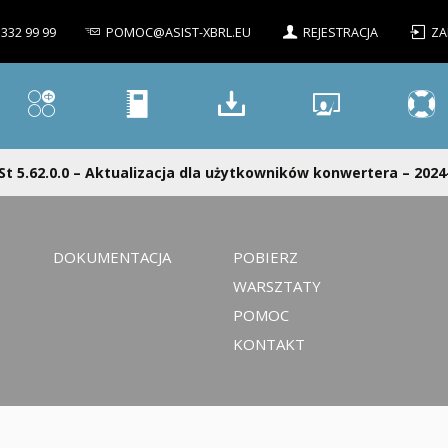
 332 99 99
POMOC@ASIST-XBRL.EU
REJESTRACJA
ZA
St 5.62.0.0 – Aktualizacja dla użytkowników konwertera – 2024
DOKUMENTACJA
POBIERZ
WARSZTATY
POMOC
KONTAKT