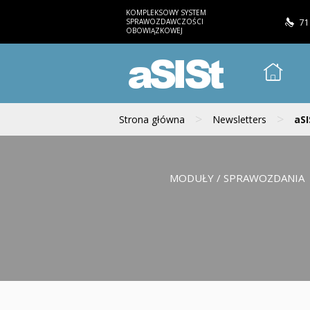
KOMPLEKSOWY SYSTEM
SPRAWOZDAWCZOŚCI
71
OBOWIĄZKOWEJ
aSISt
>
>
Strona główna
Newsletters
aSI
MODUŁY / SPRAWOZDANIA