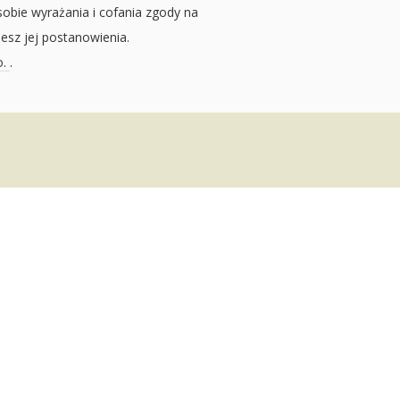
sobie wyrażania i cofania zgody na
jesz jej postanowienia.
o.
.