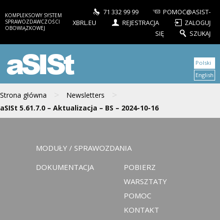
71 332 99 99
POMOC@ASIST-
KOMPLEKSOWY SYSTEM
SPRAWOZDAWCZOŚCI
XBRL.EU
REJESTRACJA
ZALOGUJ
OBOWIĄZKOWEJ
SIĘ
SZUKAJ
aSISt
Polski
English
>
>
Strona główna
Newsletters
aSISt 5.61.7.0 – Aktualizacja – BS – 2024-10-16
MODUŁY / SPRAWOZDANIA
DOKUMENTACJA
POBIERZ
WARSZTATY
POMOC
KONTAKT