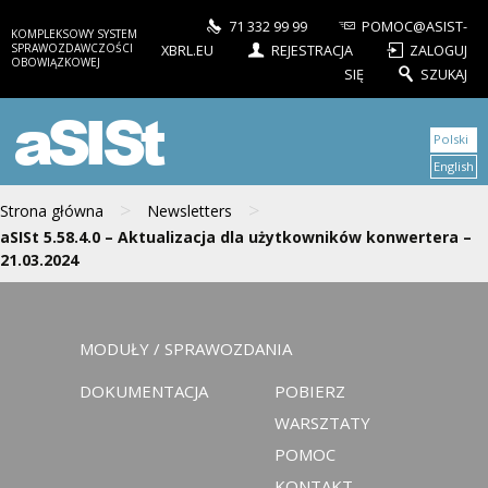
71 332 99 99
POMOC@ASIST-
KOMPLEKSOWY SYSTEM
SPRAWOZDAWCZOŚCI
XBRL.EU
REJESTRACJA
ZALOGUJ
OBOWIĄZKOWEJ
SIĘ
SZUKAJ
aSISt
Polski
English
>
>
Strona główna
Newsletters
aSISt 5.58.4.0 – Aktualizacja dla użytkowników konwertera –
21.03.2024
MODUŁY / SPRAWOZDANIA
DOKUMENTACJA
POBIERZ
WARSZTATY
POMOC
KONTAKT