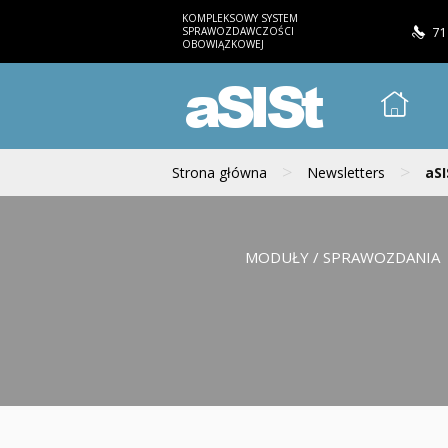
KOMPLEKSOWY SYSTEM
SPRAWOZDAWCZOŚCI
71
OBOWIĄZKOWEJ
aSISt
>
>
Strona główna
Newsletters
aSI
MODUŁY / SPRAWOZDANIA