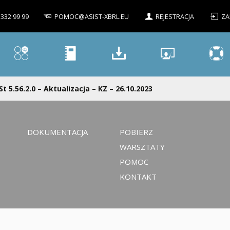
 332 99 99
POMOC@ASIST-XBRL.EU
REJESTRACJA
ZA
St 5.56.2.0 – Aktualizacja – KZ – 26.10.2023
DOKUMENTACJA
POBIERZ
WARSZTATY
POMOC
KONTAKT