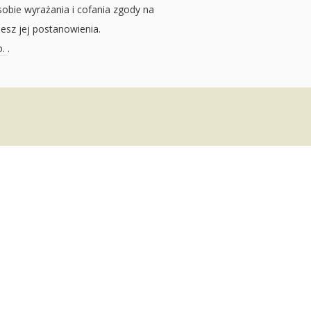
sobie wyrażania i cofania zgody na
jesz jej postanowienia.
o.
.