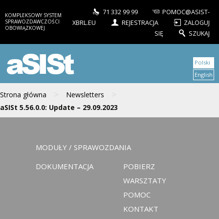
71 332 99 99
POMOC@ASIST-
KOMPLEKSOWY SYSTEM
SPRAWOZDAWCZOŚCI
XBRL.EU
REJESTRACJA
ZALOGUJ
OBOWIĄZKOWEJ
SIĘ
SZUKAJ
aSISt
Polski
English
>
>
Strona główna
Newsletters
aSISt 5.56.0.0: Update – 29.09.2023
MODUŁY / SPRAWOZDANIA
DOKUMENTACJA
POBIERZ
WARSZTATY
POMOC
KONTAKT