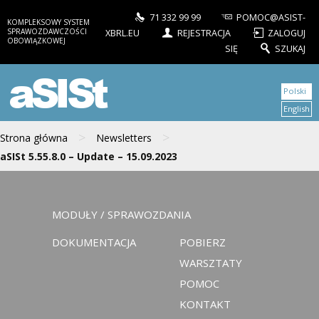
71 332 99 99
POMOC@ASIST-
KOMPLEKSOWY SYSTEM
SPRAWOZDAWCZOŚCI
XBRL.EU
REJESTRACJA
ZALOGUJ
OBOWIĄZKOWEJ
SIĘ
SZUKAJ
aSISt
Polski
English
>
>
Strona główna
Newsletters
aSISt 5.55.8.0 – Update – 15.09.2023
MODUŁY / SPRAWOZDANIA
DOKUMENTACJA
POBIERZ
WARSZTATY
POMOC
KONTAKT