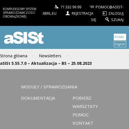
71 332 99 99
POMOC@ASIST-
KOMPLEKSOWY SYSTEM
SPRAWOZDAWCZOŚCI
XBRL.EU
REJESTRACJA
ZALOGUJ
OBOWIĄZKOWEJ
SIĘ
SZUKAJ
aSISt
Polski
English
>
>
Strona główna
Newsletters
aSISt 5.55.7.0 – Aktualizacja – BS – 25.08.2023
MODUŁY / SPRAWOZDANIA
DOKUMENTACJA
POBIERZ
WARSZTATY
POMOC
KONTAKT