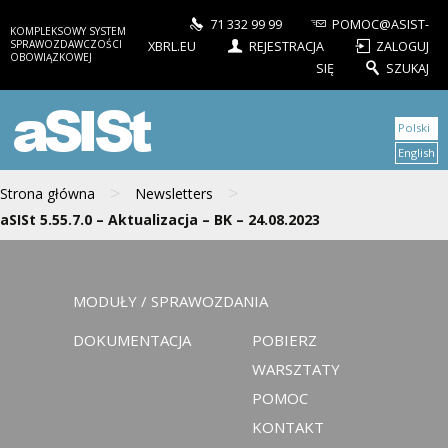
71 332 99 99
POMOC@ASIST-
KOMPLEKSOWY SYSTEM
SPRAWOZDAWCZOŚCI
XBRL.EU
REJESTRACJA
ZALOGUJ
OBOWIĄZKOWEJ
SIĘ
SZUKAJ
aSISt
Polski
English
>
>
Strona główna
Newsletters
aSISt 5.55.7.0 – Aktualizacja – BK – 24.08.2023
MODUŁY / SPRAWOZDANIA
DOKUMENTACJA
POBIERZ
WARSZTATY
POMOC
KONTAKT