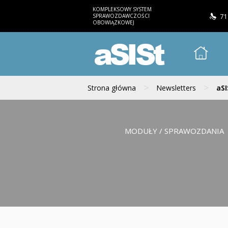
KOMPLEKSOWY SYSTEM
SPRAWOZDAWCZOŚCI
71
OBOWIĄZKOWEJ
aSISt
>
>
Strona główna
Newsletters
aSI
MODUŁY / SPRAWOZDANIA