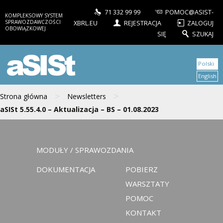
71 332 99 99
POMOC@ASIST-
KOMPLEKSOWY SYSTEM
SPRAWOZDAWCZOŚCI
XBRL.EU
REJESTRACJA
ZALOGUJ
OBOWIĄZKOWEJ
SIĘ
SZUKAJ
aSISt
Polski
English
>
>
Strona główna
Newsletters
aSISt 5.55.4.0 – Aktualizacja – BS – 01.08.2023
MODUŁY / SPRAWOZDANIA
DOKUMENTACJA
POBIERZ
WARSZTATY
POMOC
KONTAKT