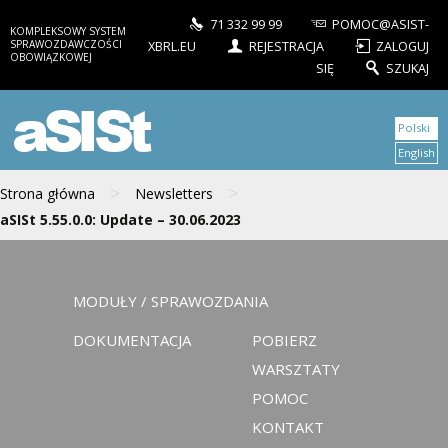
71 332 99 99
POMOC@ASIST-
KOMPLEKSOWY SYSTEM
SPRAWOZDAWCZOŚCI
XBRL.EU
REJESTRACJA
ZALOGUJ
OBOWIĄZKOWEJ
SIĘ
SZUKAJ
aSISt
Polski
English
>
>
Strona główna
Newsletters
aSISt 5.55.0.0: Update – 30.06.2023
MODUŁY / SPRAWOZDANIA
DOKUMENTACJA
POBIERZ
WARSZTATY
POMOC
KONTAKT