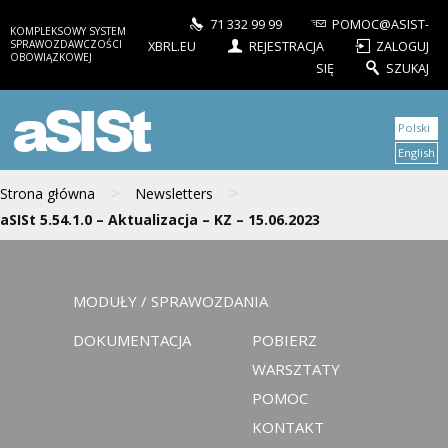
71 332 99 99
POMOC@ASIST-
KOMPLEKSOWY SYSTEM
SPRAWOZDAWCZOŚCI
XBRL.EU
REJESTRACJA
ZALOGUJ
OBOWIĄZKOWEJ
SIĘ
SZUKAJ
aSISt
Polski
English
>
>
Strona główna
Newsletters
aSISt 5.54.1.0 – Aktualizacja – KZ – 15.06.2023
MODUŁY / SPRAWOZDANIA
DOKUMENTACJA
POBIERZ
WARSZTATY
POMOC
KONTAKT