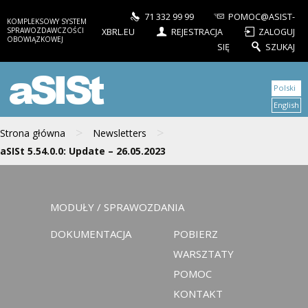
71 332 99 99
POMOC@ASIST-
KOMPLEKSOWY SYSTEM
SPRAWOZDAWCZOŚCI
XBRL.EU
REJESTRACJA
ZALOGUJ
OBOWIĄZKOWEJ
SIĘ
SZUKAJ
aSISt
Polski
English
>
>
Strona główna
Newsletters
aSISt 5.54.0.0: Update – 26.05.2023
MODUŁY / SPRAWOZDANIA
DOKUMENTACJA
POBIERZ
WARSZTATY
POMOC
KONTAKT