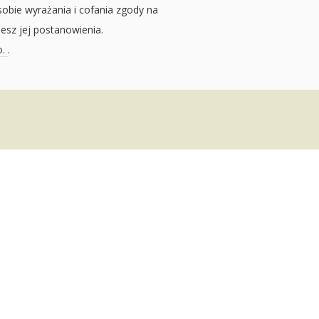
sobie wyrażania i cofania zgody na
jesz jej postanowienia.
o.
.