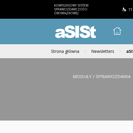
KOMPLEKSOWY SYSTEM
SPRAWOZDAWCZOŚCI
71
OBOWIĄZKOWEJ
aSISt
>
>
Strona główna
Newsletters
aSI
MODUŁY / SPRAWOZDANIA