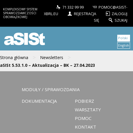
71 332 99 99
POMOC@ASIST-
KOMPLEKSOWY SYSTEM
SPRAWOZDAWCZOŚCI
XBRL.EU
REJESTRACJA
ZALOGUJ
OBOWIĄZKOWEJ
SIĘ
SZUKAJ
aSISt
Polski
English
>
>
Strona główna
Newsletters
aSISt 5.53.1.0 – Aktualizacja – BK – 27.04.2023
MODUŁY / SPRAWOZDANIA
DOKUMENTACJA
POBIERZ
WARSZTATY
POMOC
KONTAKT