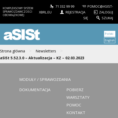
71 332 99 99
POMOC@ASIST-
KOMPLEKSOWY SYSTEM
SPRAWOZDAWCZOŚCI
XBRL.EU
REJESTRACJA
ZALOGUJ
OBOWIĄZKOWEJ
SIĘ
SZUKAJ
aSISt
Polski
English
>
>
Strona główna
Newsletters
aSISt 5.52.3.0 – Aktualizacja – KZ – 02.03.2023
MODUŁY / SPRAWOZDANIA
DOKUMENTACJA
POBIERZ
WARSZTATY
POMOC
KONTAKT