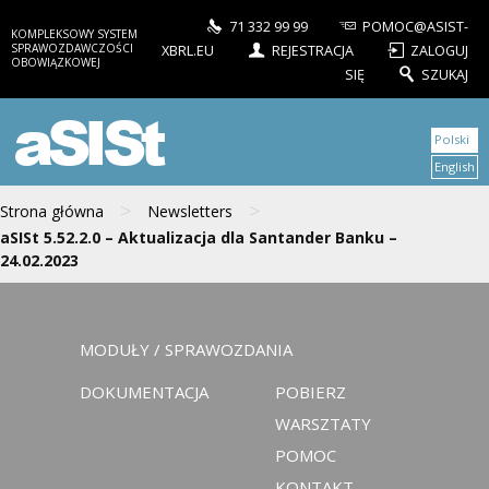
71 332 99 99
POMOC@ASIST-
KOMPLEKSOWY SYSTEM
SPRAWOZDAWCZOŚCI
XBRL.EU
REJESTRACJA
ZALOGUJ
OBOWIĄZKOWEJ
SIĘ
SZUKAJ
aSISt
Polski
English
>
>
Strona główna
Newsletters
aSISt 5.52.2.0 – Aktualizacja dla Santander Banku –
24.02.2023
MODUŁY / SPRAWOZDANIA
DOKUMENTACJA
POBIERZ
WARSZTATY
POMOC
KONTAKT