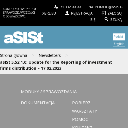
71 332 99 99
POMOC@ASIST-
KOMPLEKSOWY SYSTEM
SPRAWOZDAWCZOŚCI
XBRL.EU
REJESTRACJA
ZALOGUJ
OBOWIĄZKOWEJ
SIĘ
SZUKAJ
aSISt
Polski
English
>
>
Strona główna
Newsletters
aSISt 5.52.1.0: Update for the Reporting of investment
firms distribution – 17.02.2023
MODUŁY / SPRAWOZDANIA
DOKUMENTACJA
POBIERZ
WARSZTATY
POMOC
KONTAKT