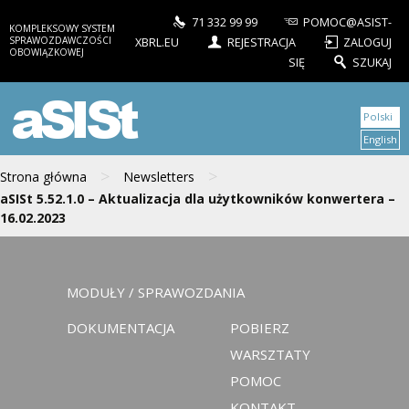
71 332 99 99
POMOC@ASIST-
KOMPLEKSOWY SYSTEM
SPRAWOZDAWCZOŚCI
XBRL.EU
REJESTRACJA
ZALOGUJ
OBOWIĄZKOWEJ
SIĘ
SZUKAJ
aSISt
Polski
English
>
>
Strona główna
Newsletters
aSISt 5.52.1.0 – Aktualizacja dla użytkowników konwertera –
16.02.2023
MODUŁY / SPRAWOZDANIA
DOKUMENTACJA
POBIERZ
WARSZTATY
POMOC
KONTAKT