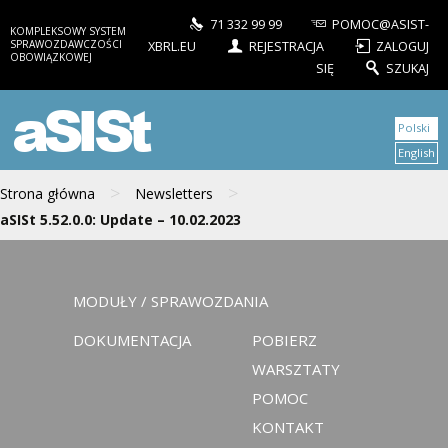
71 332 99 99
POMOC@ASIST-
KOMPLEKSOWY SYSTEM
SPRAWOZDAWCZOŚCI
XBRL.EU
REJESTRACJA
ZALOGUJ
OBOWIĄZKOWEJ
SIĘ
SZUKAJ
aSISt
Polski
English
>
>
Strona główna
Newsletters
aSISt 5.52.0.0: Update – 10.02.2023
MODUŁY / SPRAWOZDANIA
DOKUMENTACJA
POBIERZ
WARSZTATY
POMOC
KONTAKT