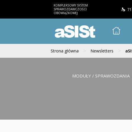
KOMPLEKSOWY SYSTEM
SPRAWOZDAWCZOŚCI
71
OBOWIĄZKOWEJ
aSISt
>
>
Strona główna
Newsletters
aSI
MODUŁY / SPRAWOZDANIA