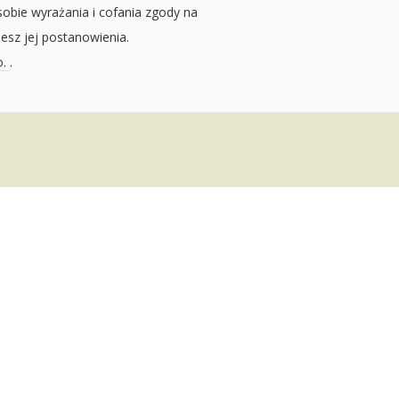
sobie wyrażania i cofania zgody na
jesz jej postanowienia.
o.
.