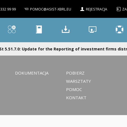
 332 99 99
POMOC@ASIST-XBRL.EU
REJESTRACJA
ZA
St 5.51.7.0: Update for the Reporting of investment firms distr
DOKUMENTACJA
POBIERZ
WARSZTATY
POMOC
KONTAKT