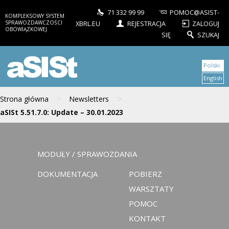
71 332 99 99
POMOC@ASIST-
KOMPLEKSOWY SYSTEM
SPRAWOZDAWCZOŚCI
XBRL.EU
REJESTRACJA
ZALOGUJ
OBOWIĄZKOWEJ
SIĘ
SZUKAJ
aSISt
Polski
English
>
>
Strona główna
Newsletters
aSISt 5.51.7.0: Update – 30.01.2023
MODUŁY / SPRAWOZDANIA
DOKUMENTACJA
POBIERZ
WARSZTATY
POMOC
KONTAKT