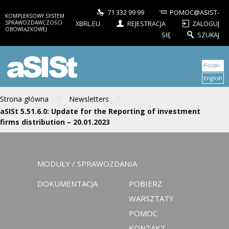
71 332 99 99
POMOC@ASIST-
KOMPLEKSOWY SYSTEM
SPRAWOZDAWCZOŚCI
XBRL.EU
REJESTRACJA
ZALOGUJ
OBOWIĄZKOWEJ
SIĘ
SZUKAJ
aSISt
Polski
English
>
>
Strona główna
Newsletters
aSISt 5.51.6.0: Update for the Reporting of investment
firms distribution – 20.01.2023
MODUŁY / SPRAWOZDANIA
DOKUMENTACJA
POBIERZ
WARSZTATY
POMOC
KONTAKT