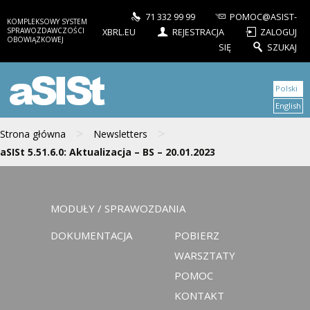
71 332 99 99
POMOC@ASIST-
KOMPLEKSOWY SYSTEM
SPRAWOZDAWCZOŚCI
XBRL.EU
REJESTRACJA
ZALOGUJ
OBOWIĄZKOWEJ
SIĘ
SZUKAJ
aSISt
Polski
English
>
>
Strona główna
Newsletters
aSISt 5.51.6.0: Aktualizacja – BS – 20.01.2023
MODUŁY / SPRAWOZDANIA
DOKUMENTACJA
POBIERZ
WARSZTATY
POMOC
KONTAKT