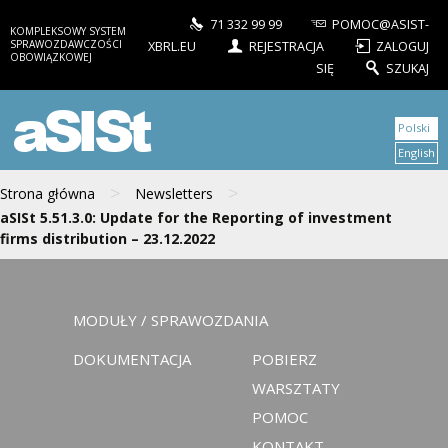
71 332 99 99
POMOC@ASIST-
KOMPLEKSOWY SYSTEM
SPRAWOZDAWCZOŚCI
XBRL.EU
REJESTRACJA
ZALOGUJ
OBOWIĄZKOWEJ
SIĘ
SZUKAJ
aSISt
Polski
English
>
>
Strona główna
Newsletters
aSISt 5.51.3.0: Update for the Reporting of investment
firms distribution – 23.12.2022
MODUŁY / SPRAWOZDANIA
DOKUMENTACJA
POBIERZ
WARSZTATY
POMOC
KONTAKT