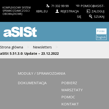
71 332 99 99
POMOC@ASIST-
KOMPLEKSOWY SYSTEM
SPRAWOZDAWCZOŚCI
XBRL.EU
REJESTRACJA
ZALOGUJ
OBOWIĄZKOWEJ
SIĘ
SZUKAJ
aSISt
Polski
English
>
>
Strona główna
Newsletters
aSISt 5.51.3.0: Update – 23.12.2022
MODUŁY / SPRAWOZDANIA
DOKUMENTACJA
POBIERZ
WARSZTATY
POMOC
KONTAKT