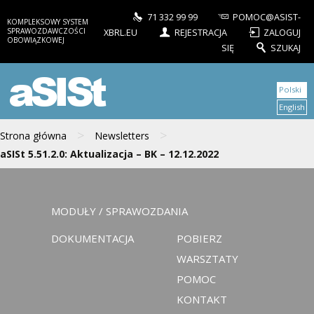
71 332 99 99
POMOC@ASIST-
KOMPLEKSOWY SYSTEM
SPRAWOZDAWCZOŚCI
XBRL.EU
REJESTRACJA
ZALOGUJ
OBOWIĄZKOWEJ
SIĘ
SZUKAJ
aSISt
Polski
English
>
>
Strona główna
Newsletters
aSISt 5.51.2.0: Aktualizacja – BK – 12.12.2022
MODUŁY / SPRAWOZDANIA
DOKUMENTACJA
POBIERZ
WARSZTATY
POMOC
KONTAKT