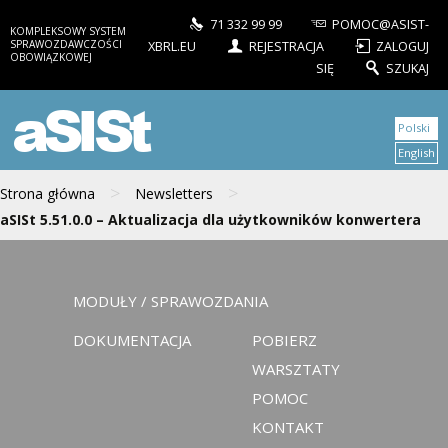
71 332 99 99
POMOC@ASIST-
KOMPLEKSOWY SYSTEM
SPRAWOZDAWCZOŚCI
XBRL.EU
REJESTRACJA
ZALOGUJ
OBOWIĄZKOWEJ
SIĘ
SZUKAJ
aSISt
Polski
English
>
>
Strona główna
Newsletters
aSISt 5.51.0.0 – Aktualizacja dla użytkowników konwertera
MODUŁY / SPRAWOZDANIA
DOKUMENTACJA
POBIERZ
WARSZTATY
POMOC
KONTAKT