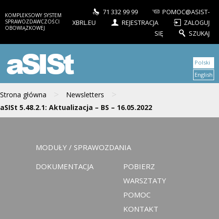
71 332 99 99
POMOC@ASIST-
KOMPLEKSOWY SYSTEM
SPRAWOZDAWCZOŚCI
XBRL.EU
REJESTRACJA
ZALOGUJ
OBOWIĄZKOWEJ
SIĘ
SZUKAJ
aSISt
Polski
English
>
>
Strona główna
Newsletters
aSISt 5.48.2.1: Aktualizacja – BS – 16.05.2022
MODUŁY / SPRAWOZDANIA
DOKUMENTACJA
POBIERZ
WARSZTATY
POMOC
KONTAKT