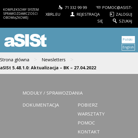
71 332 99 99
POMOC@ASIST-
KOMPLEKSOWY SYSTEM
SPRAWOZDAWCZOŚCI
XBRL.EU
REJESTRACJA
ZALOGUJ
OBOWIĄZKOWEJ
SIĘ
SZUKAJ
aSISt
Polski
English
>
>
Strona główna
Newsletters
aSISt 5.48.1.0: Aktualizacja – BK – 27.04.2022
MODUŁY / SPRAWOZDANIA
DOKUMENTACJA
POBIERZ
WARSZTATY
POMOC
KONTAKT