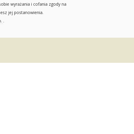
sobie wyrażania i cofania zgody na
jesz jej postanowienia.
o.
.