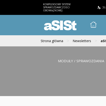
KOMPLEKSOWY SYSTEM
SPRAWOZDAWCZOŚCI
71
OBOWIĄZKOWEJ
aSISt
>
>
Strona główna
Newsletters
aSI
MODUŁY / SPRAWOZDANIA