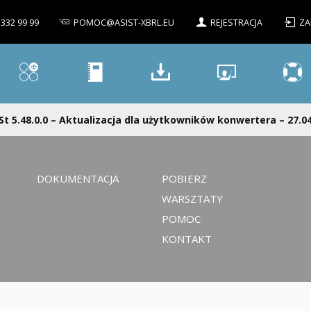
 332 99 99
POMOC@ASIST-XBRL.EU
REJESTRACJA
ZA
St 5.48.0.0 – Aktualizacja dla użytkowników konwertera – 27.0
DOKUMENTACJA
POBIERZ
WARSZTATY
POMOC
KONTAKT