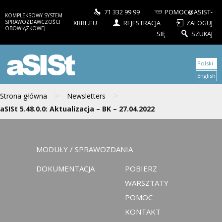
71 332 99 99
POMOC@ASIST-
KOMPLEKSOWY SYSTEM
SPRAWOZDAWCZOŚCI
XBRL.EU
REJESTRACJA
ZALOGUJ
OBOWIĄZKOWEJ
SIĘ
SZUKAJ
aSISt
Polski
English
>
>
Strona główna
Newsletters
aSISt 5.48.0.0: Aktualizacja – BK – 27.04.2022
MODUŁY / SPRAWOZDANIA
DOKUMENTACJA
POBIERZ
WARSZTATY
POMOC
KONTAKT