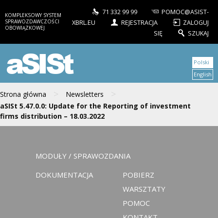
71 332 99 99
POMOC@ASIST-
KOMPLEKSOWY SYSTEM
SPRAWOZDAWCZOŚCI
XBRL.EU
REJESTRACJA
ZALOGUJ
OBOWIĄZKOWEJ
SIĘ
SZUKAJ
aSISt
Polski
English
>
>
Strona główna
Newsletters
aSISt 5.47.0.0: Update for the Reporting of investment
firms distribution – 18.03.2022
MODUŁY / SPRAWOZDANIA
DOKUMENTACJA
POBIERZ
WARSZTATY
POMOC
KONTAKT