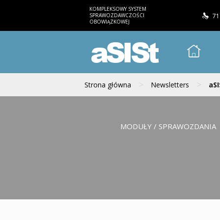
KOMPLEKSOWY SYSTEM
SPRAWOZDAWCZOŚCI
71
OBOWIĄZKOWEJ
aSISt
>
>
Strona główna
Newsletters
aSI
MODUŁY / SPRAWOZDANIA