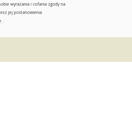
sobie wyrażania i cofania zgody na
jesz jej postanowienia.
o.
.