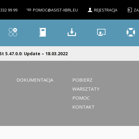
 332 99 99
POMOC@ASIST-XBRL.EU
REJESTRACJA
ZA
St 5.47.0.0: Update – 18.03.2022
DOKUMENTACJA
POBIERZ
WARSZTATY
POMOC
KONTAKT